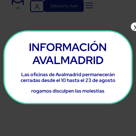
Solicita tu Aval
Aval para
empresas
INFORMACIÓN
y
AVALMADRID
autónomos
Las oficinas de Avalmadrid permanecerán
cerradas desde el 10 hasta el 23 de agosto
en Madrid
rogamos disculpen las molestias
Garantía
de futuro
Más de 2.650.000.000€ entregados para avalar a