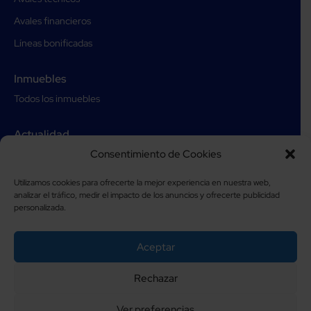
Avales financieros
Líneas bonificadas
Inmuebles
Todos los inmuebles
Actualidad
Consentimiento de Cookies
Todas las noticias
Utilizamos cookies para ofrecerte la mejor experiencia en nuestra web,
Contacto
analizar el tráfico, medir el impacto de los anuncios y ofrecerte publicidad
personalizada.
Ponte en contacto
Oficinas
Aceptar
Canal de denuncias
Rechazar
© Copyright 2023 Avalmadrid.
Aviso Legal
Ver preferencias