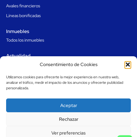
Avales financieros
Líneas bonificadas
Inmuebles
Todos los inmuebles
Actualidad
Consentimiento de Cookies
Todas las noticias
Utilizamos cookies para ofrecerte la mejor experiencia en nuestra web,
Contacto
analizar el tráfico, medir el impacto de los anuncios y ofrecerte publicidad
personalizada.
Ponte en contacto
Oficinas
Aceptar
Canal de denuncias
Rechazar
© Copyright 2023 Avalmadrid.
Aviso Legal
Ver preferencias