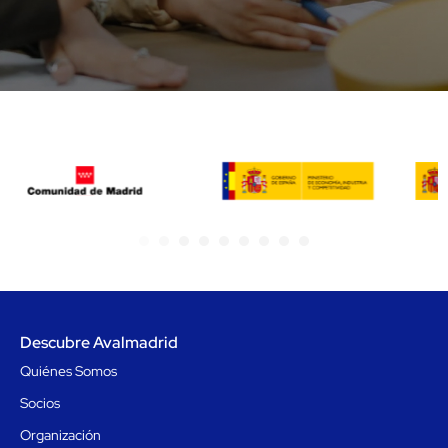
1
2
3
4
5
6
7
Descubre Avalmadrid
Quiénes Somos
Socios
Organización